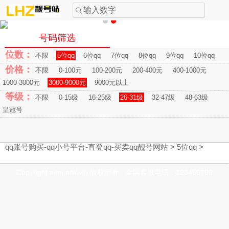
输入数字
号码筛选
位数：
不限
5位qq
6位qq
7位qq
8位qq
9位qq
10位qq
价格：
不限
0-100元
100-200元
200-400元
400-1000元
1000-3000元
3000-9000元
9000元以上
等级：
不限
0-15级
16-25级
26-31级
32-47级
48-63级
皇冠号
qq账号购买-qq小号平台-直登qq-买卖qq靓号网站
>
5位qq
>
Copyright aihn.aitk.vip 版权所有 全国客服电话：123456789