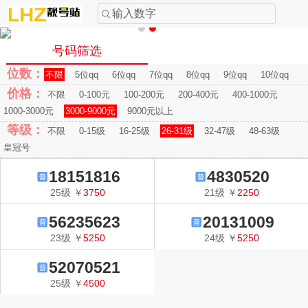
输入数字
号码筛选
位数：
不限
5位qq
6位qq
7位qq
8位qq
9位qq
10位qq
价格：
不限
0-100元
100-200元
200-400元
400-1000元
1000-3000元
3000-9000元
9000元以上
等级：
不限
0-15级
16-25级
26-31级
32-47级
48-63级
皇冠号
18151816
4830520
25
级
￥
3750
21
级
￥
2250
56235623
20131009
23
级
￥
5250
24
级
￥
5250
52070521
25
级
￥
4500