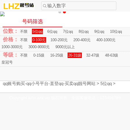
输入数字
号码筛选
位数：
不限
5位qq
6位qq
7位qq
8位qq
9位qq
10位qq
价格：
不限
0-100元
100-200元
200-400元
400-1000元
1000-3000元
3000-9000元
9000元以上
等级：
不限
0-15级
16-25级
26-31级
32-47级
48-63级
皇冠号
qq账号购买-qq小号平台-直登qq-买卖qq靓号网站
>
5位qq
>
Copyright aihn.aitk.vip 版权所有 全国客服电话：123456789