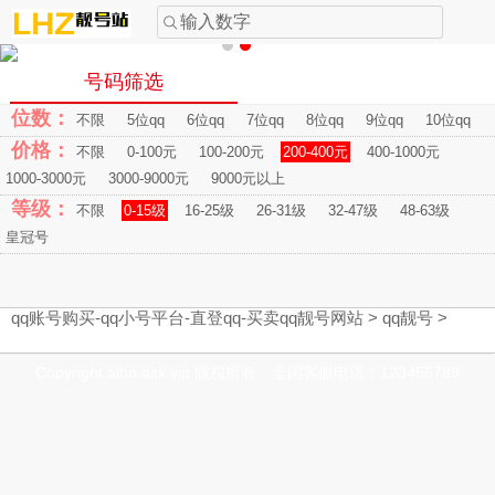
输入数字
号码筛选
位数：
不限
5位qq
6位qq
7位qq
8位qq
9位qq
10位qq
价格：
不限
0-100元
100-200元
200-400元
400-1000元
1000-3000元
3000-9000元
9000元以上
等级：
不限
0-15级
16-25级
26-31级
32-47级
48-63级
皇冠号
qq账号购买-qq小号平台-直登qq-买卖qq靓号网站
>
qq靓号
>
Copyright aihn.aitk.vip 版权所有 全国客服电话：123456789