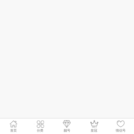
首页
分类
靓号
皇冠
情侣号