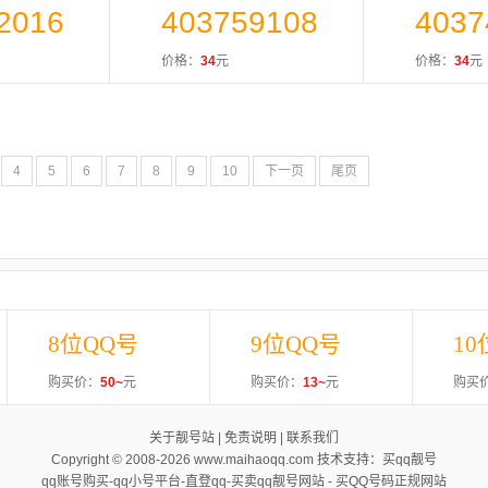
2016
403759108
4037
价格：
34
元
价格：
34
元
4
5
6
7
8
9
10
下一页
尾页
8位QQ号
9位QQ号
10
购买价：
50~
元
购买价：
13~
元
购买
关于靓号站
|
免责说明
|
联系我们
Copyright © 2008-2026 www.maihaoqq.com 技术支持：
买qq靓号
qq账号购买-qq小号平台-直登qq-买卖qq靓号网站 -
买QQ号码正规网站