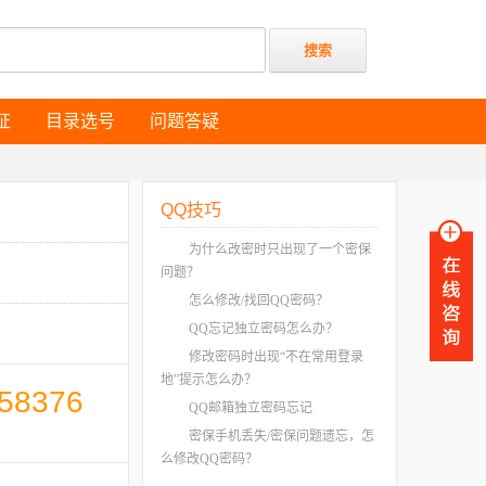
证
目录选号
问题答疑
证
目录选号
问题答疑
QQ技巧
为什么改密时只出现了一个密保
问题？
怎么修改/找回QQ密码？
QQ忘记独立密码怎么办？
修改密码时出现“不在常用登录
地”提示怎么办？
58376
QQ邮箱独立密码忘记
密保手机丢失/密保问题遗忘，怎
么修改QQ密码？