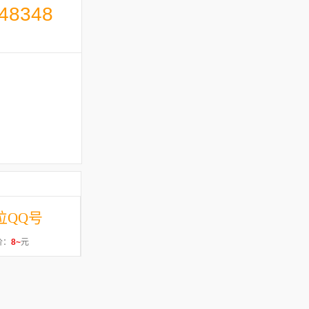
48348
位QQ号
价：
8~
元