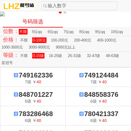
输入数字
号码筛选
位数：
不限
5位qq
6位qq
7位qq
8位qq
9位qq
10位qq
价格：
不限
0-100元
100-200元
200-400元
400-1000元
1000-3000元
3000-9000元
9000元以上
等级：
不限
0-15级
16-25级
26-31级
32-47级
48-63级
皇冠号
749162336
749124484
7
级
￥
40
7
级
￥
40
848701227
848558376
6
级
￥
40
6
级
￥
40
783286468
780421337
6
级
￥
40
6
级
￥
40