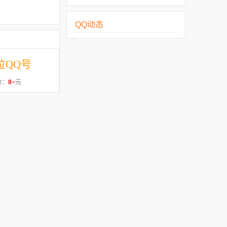
QQ动态
位QQ号
价：
8~
元