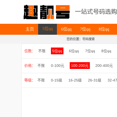
主页
6位qq
7位qq
8位qq
5位qq
主页
6位qq
7位qq
8位qq
您的位置：号码搜索
5位qq
位数：
不限
5位qq
6位qq
7位qq
8位qq
价格：
不限
0-100元
100-200元
200-400元
等级：
不限
0-15级
16-25级
26-31级
32-4