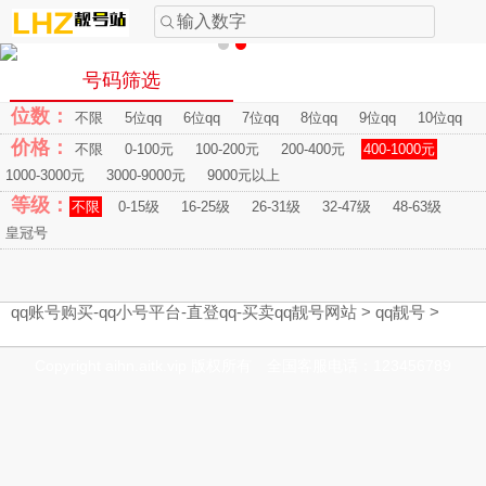
输入数字
号码筛选
位数：
不限
5位qq
6位qq
7位qq
8位qq
9位qq
10位qq
价格：
不限
0-100元
100-200元
200-400元
400-1000元
1000-3000元
3000-9000元
9000元以上
等级：
不限
0-15级
16-25级
26-31级
32-47级
48-63级
皇冠号
qq账号购买-qq小号平台-直登qq-买卖qq靓号网站
>
qq靓号
>
Copyright aihn.aitk.vip 版权所有 全国客服电话：123456789