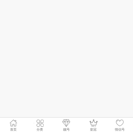
首页
分类
靓号
皇冠
情侣号