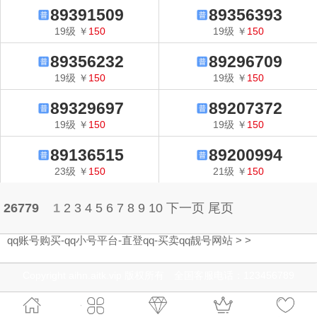
89391509
89356393
19
级
￥
150
19
级
￥
150
89356232
89296709
19
级
￥
150
19
级
￥
150
89329697
89207372
19
级
￥
150
19
级
￥
150
89136515
89200994
23
级
￥
150
21
级
￥
150
26779
1
2
3
4
5
6
7
8
9
10
下一页
尾页
qq账号购买-qq小号平台-直登qq-买卖qq靓号网站
>
>
Copyright aihn.aitk.vip 版权所有 全国客服电话：123456789