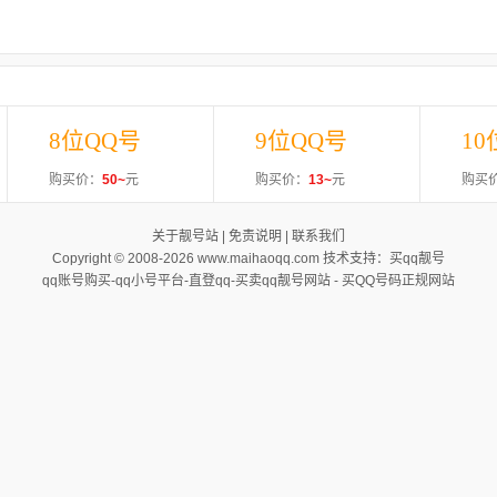
8位QQ号
9位QQ号
10
购买价：
50~
元
购买价：
13~
元
购买
关于靓号站
|
免责说明
|
联系我们
Copyright © 2008-2026 www.maihaoqq.com 技术支持：
买qq靓号
qq账号购买-qq小号平台-直登qq-买卖qq靓号网站 -
买QQ号码正规网站