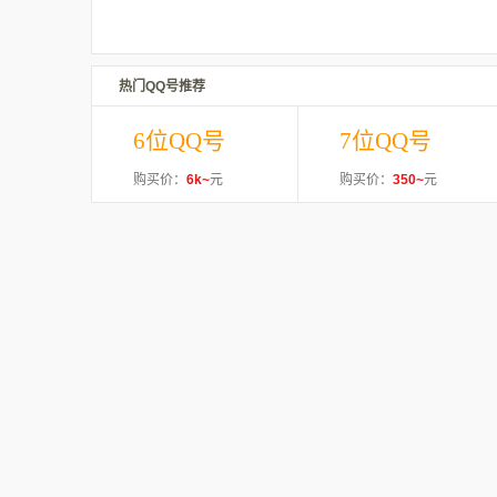
热门QQ号推荐
6位QQ号
7位QQ号
购买价：
6k~
元
购买价：
350~
元