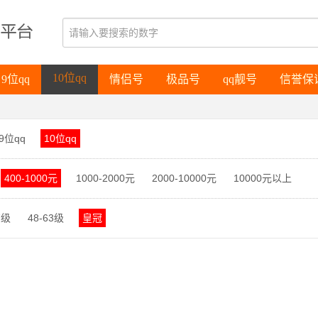
9位qq
情侣号
极品号
qq靓号
信誉保
10位qq
9位qq
情侣号
极品号
qq靓号
信誉保
10位qq
9位qq
10位qq
400-1000元
1000-2000元
2000-10000元
10000元以上
7级
48-63级
皇冠