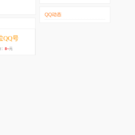
QQ动态
位QQ号
价：
8~
元