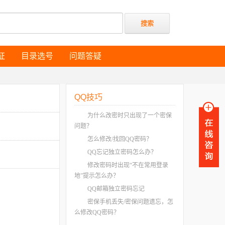
证
目录选号
问题答疑
证
目录选号
问题答疑
QQ技巧
为什么改密时只出现了一个密保
问题？
怎么修改/找回QQ密码？
QQ忘记独立密码怎么办？
修改密码时出现“不在常用登录
地”提示怎么办？
QQ邮箱独立密码忘记
密保手机丢失/密保问题遗忘，怎
么修改QQ密码？