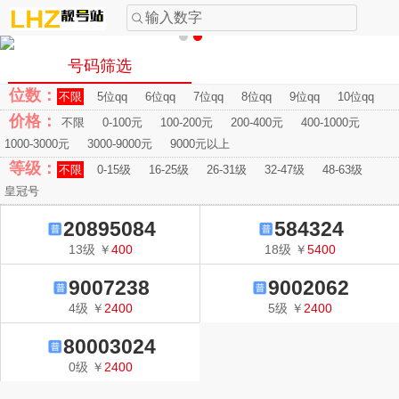
输入数字
号码筛选
位数：
不限
5位qq
6位qq
7位qq
8位qq
9位qq
10位qq
价格：
不限
0-100元
100-200元
200-400元
400-1000元
1000-3000元
3000-9000元
9000元以上
等级：
不限
0-15级
16-25级
26-31级
32-47级
48-63级
皇冠号
20895084
584324
13
级
￥
400
18
级
￥
5400
9007238
9002062
4
级
￥
2400
5
级
￥
2400
80003024
0
级
￥
2400