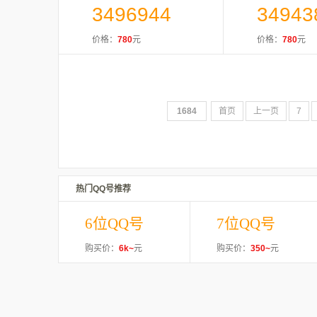
3496944
34943
价格：
780
元
价格：
780
元
1684
首页
上一页
7
热门QQ号推荐
6位QQ号
7位QQ号
购买价：
6k~
元
购买价：
350~
元