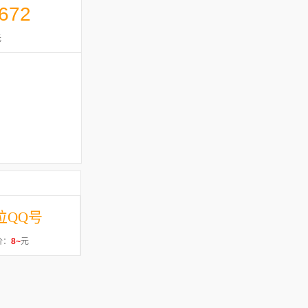
672
元
位QQ号
价：
8~
元