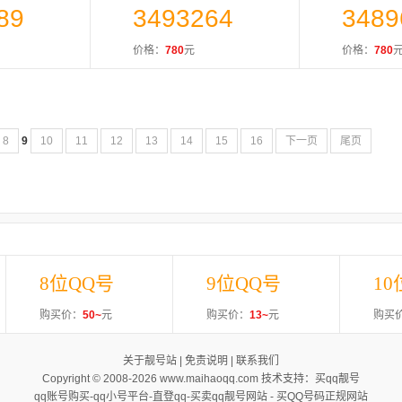
89
3493264
3489
价格：
780
元
价格：
780
8
9
10
11
12
13
14
15
16
下一页
尾页
8位QQ号
9位QQ号
10
购买价：
50~
元
购买价：
13~
元
购买
关于靓号站
|
免责说明
|
联系我们
Copyright © 2008-2026 www.maihaoqq.com 技术支持：
买qq靓号
qq账号购买-qq小号平台-直登qq-买卖qq靓号网站 -
买QQ号码正规网站