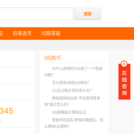
证
目录选号
问题答疑
证
目录选号
问题答疑
QQ技巧
为什么改密时只出现了一个密保
问题？
怎么修改/找回QQ密码？
QQ忘记独立密码怎么办？
修改密码时出现“不在常用登录
地”提示怎么办？
345
QQ邮箱独立密码忘记
密保手机丢失/密保问题遗忘，怎
元
么修改QQ密码？