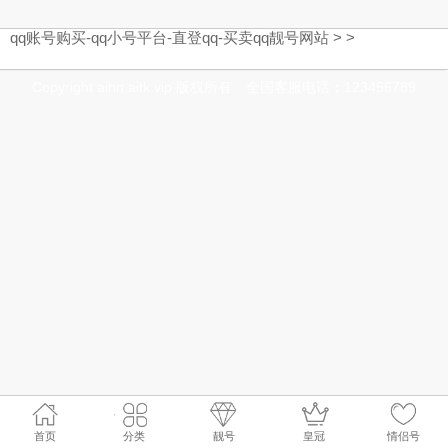
qq账号购买-qq小号平台-直登qq-买卖qq靓号网站
>
>
Copyright aihn.aitk.vip 版权所有 全国客服电话：123456789
首页
分类
靓号
皇冠
情侣号