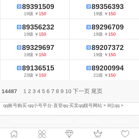
89391509
89356393
19
级
￥
150
19
级
￥
150
89356232
89296709
19
级
￥
150
19
级
￥
150
89329697
89207372
19
级
￥
150
19
级
￥
150
89136515
89200994
23
级
￥
150
21
级
￥
150
14487
1
2
3
4
5
6
7
8
9
10
下一页
尾页
qq账号购买-qq小号平台-直登qq-买卖qq靓号网站
>
8位qq
>
Copyright aihn.aitk.vip 版权所有 全国客服电话：123456789