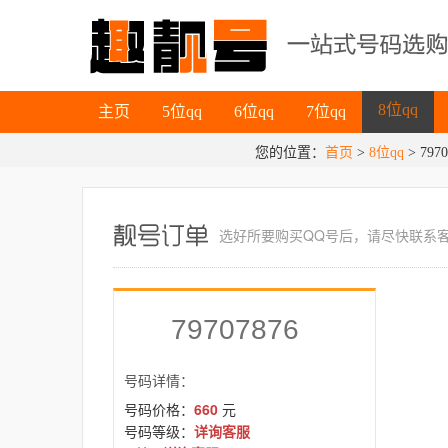
主页
5位qq
6位qq
7位qq
8位qq
主页
5位qq
6位qq
7位qq
您的位置：
首页
>
8位qq
8位qq
> 7970
选好所要
购买QQ号
后，请尽快联系
79707876
号码详情：
号码价格：
660
元
号码等级：
详询客服