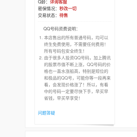
Q龄：
详询客服
密保情况：
秒改一切
交易状态：
待售
QQ号码资费说明：
本店售出的所有普通号码，均可以
终生免费使用，不需要任何费用！
所有号码包安全终生！
由于很多人投资QQ号码，加上腾讯
的股票市值不断上涨，QQ号码的价
格也一直水涨船高，特别是短位的
和极品的QQ号，可能你等一段再来
看，会发现价格涨了！所以，有看
中的号码一定要尽快下手，早买早
省钱，早买早享受！
问题答疑