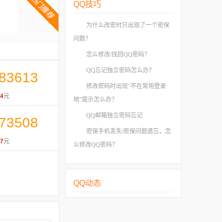
QQ技巧
为什么改密时只出现了一个密保
问题？
怎么修改/找回QQ密码？
QQ忘记独立密码怎么办？
83613
修改密码时出现“不在常用登录
4
元
地”提示怎么办？
QQ邮箱独立密码忘记
73508
密保手机丢失/密保问题遗忘，怎
7
元
么修改QQ密码？
QQ动态