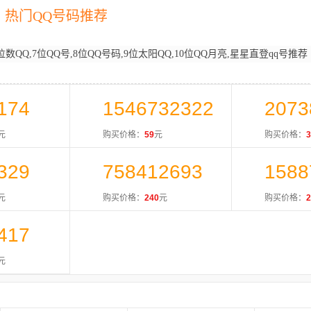
热门QQ号码推荐
位数QQ,7位QQ号,8位QQ号码,9位太阳QQ,10位QQ月亮,星星直登qq号推荐
174
1546732322
2073
元
购买价格：
59
元
购买价格：
3
329
758412693
1588
元
购买价格：
240
元
购买价格：
2
417
元