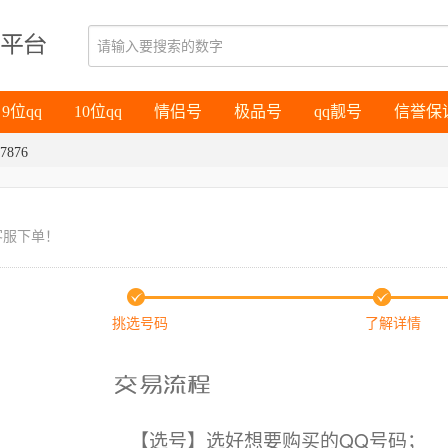
9位qq
10位qq
情侣号
极品号
qq靓号
信誉保
9位qq
10位qq
情侣号
极品号
qq靓号
信誉保
7876
客服下单！
挑选号码
了解详情
【选号】选好想要购买的QQ号码；