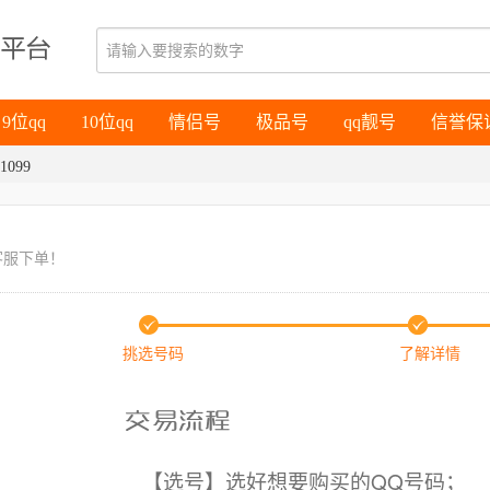
9位qq
10位qq
情侣号
极品号
qq靓号
信誉保
9位qq
10位qq
情侣号
极品号
qq靓号
信誉保
1099
客服下单！
挑选号码
了解详情
【选号】选好想要购买的QQ号码；