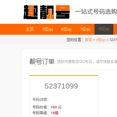
主页
5位qq
6位qq
7位qq
8位qq
主页
5位qq
6位qq
7位qq
您的位置：
首页
>
8位qq
8位qq
> 5237
选好所要
购买QQ号
后，请尽快联系
52371099
号码详情：
号码价格：
160
元
号码等级：
18级