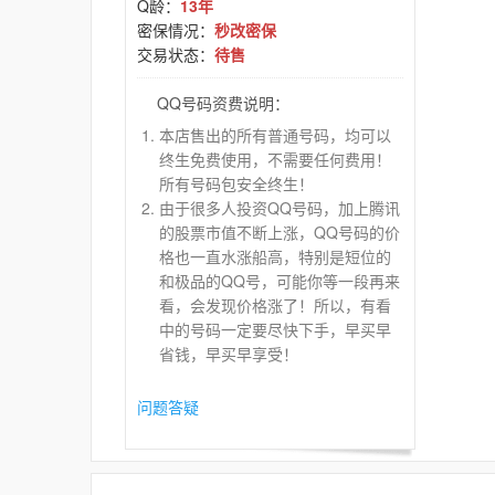
Q龄：
13年
密保情况：
秒改密保
交易状态：
待售
QQ号码资费说明：
本店售出的所有普通号码，均可以
终生免费使用，不需要任何费用！
所有号码包安全终生！
由于很多人投资QQ号码，加上腾讯
的股票市值不断上涨，QQ号码的价
格也一直水涨船高，特别是短位的
和极品的QQ号，可能你等一段再来
看，会发现价格涨了！所以，有看
中的号码一定要尽快下手，早买早
省钱，早买早享受！
问题答疑