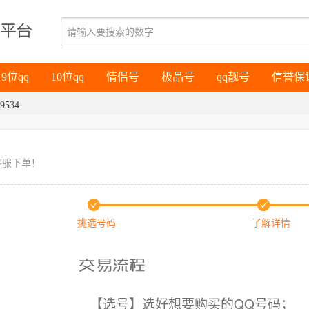
9位qq
10位qq
情侣号
极品号
qq靓号
信誉保
9位qq
10位qq
情侣号
极品号
qq靓号
信誉保
9534
客服下单！
挑选号码
了解详情
【选号】选好想要购买的QQ号码；