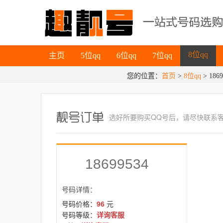
主页
5位qq
6位qq
7位qq
8位qq
主页
5位qq
6位qq
7位qq
您的位置：
首页
>
8位qq
8位qq
> 1869
选好所要
购买QQ号
后，请尽快联系
18699534
号码详情：
号码价格：
96
元
号码等级：
详询客服