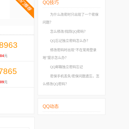
QQ技巧
为什么改密时只出现了一个密保
问题？
怎么修改/找回QQ密码？
QQ忘记独立密码怎么办？
8963
修改密码时出现“不在常用登录
04
元
地”提示怎么办？
QQ邮箱独立密码忘记
7865
密保手机丢失/密保问题遗忘，怎
09
元
么修改QQ密码？
QQ动态