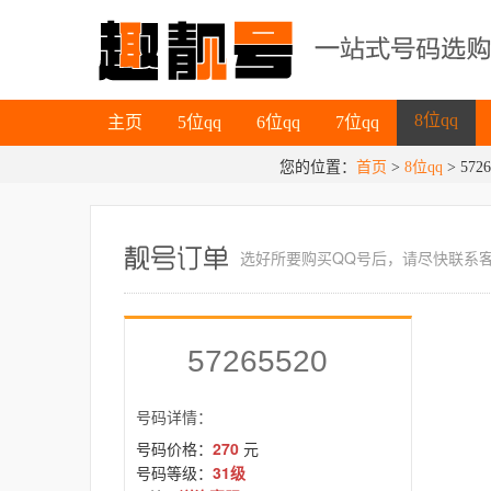
主页
5位qq
6位qq
7位qq
8位qq
主页
5位qq
6位qq
7位qq
您的位置：
首页
>
8位qq
8位qq
> 5726
选好所要
购买QQ号
后，请尽快联系
57265520
号码详情：
号码价格：
270
元
号码等级：
31级