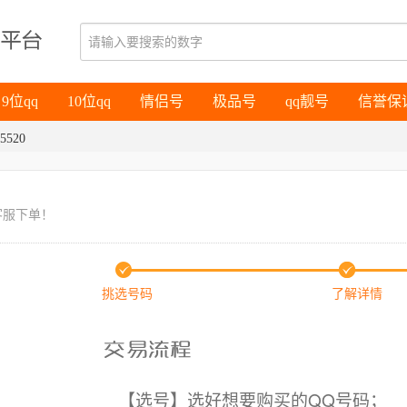
9位qq
10位qq
情侣号
极品号
qq靓号
信誉保
9位qq
10位qq
情侣号
极品号
qq靓号
信誉保
5520
客服下单！
挑选号码
了解详情
【选号】选好想要购买的QQ号码；