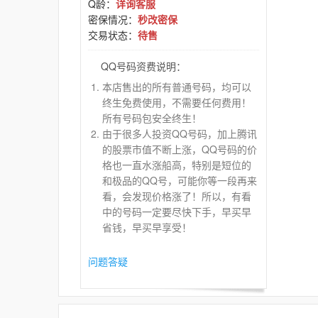
Q龄：
详询客服
密保情况：
秒改密保
交易状态：
待售
QQ号码资费说明：
本店售出的所有普通号码，均可以
终生免费使用，不需要任何费用！
所有号码包安全终生！
由于很多人投资QQ号码，加上腾讯
的股票市值不断上涨，QQ号码的价
格也一直水涨船高，特别是短位的
和极品的QQ号，可能你等一段再来
看，会发现价格涨了！所以，有看
中的号码一定要尽快下手，早买早
省钱，早买早享受！
问题答疑