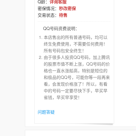
Q龄：
详询客服
密保情况：
秒改密保
交易状态：
待售
QQ号码资费说明：
本店售出的所有普通号码，均可以
终生免费使用，不需要任何费用！
所有号码包安全终生！
由于很多人投资QQ号码，加上腾讯
的股票市值不断上涨，QQ号码的价
格也一直水涨船高，特别是短位的
和极品的QQ号，可能你等一段再来
看，会发现价格涨了！所以，有看
中的号码一定要尽快下手，早买早
省钱，早买早享受！
问题答疑