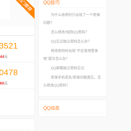
QQ技巧
为什么改密时只出现了一个密保
问题？
怎么修改/找回QQ密码？
QQ忘记独立密码怎么办？
3521
修改密码时出现“不在常用登录
44
元
地”提示怎么办？
QQ邮箱独立密码忘记
0478
密保手机丢失/密保问题遗忘，怎
60
元
么修改QQ密码？
QQ动态