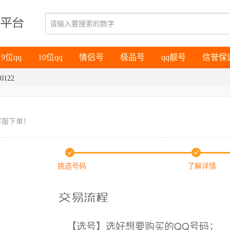
9位qq
10位qq
情侣号
极品号
qq靓号
信誉保
9位qq
10位qq
情侣号
极品号
qq靓号
信誉保
0122
客服下单！
挑选号码
了解详情
【选号】选好想要购买的QQ号码；