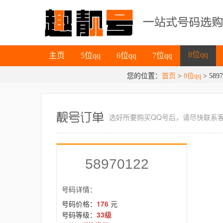
主页
5位qq
6位qq
7位qq
8位qq
主页
5位qq
6位qq
7位qq
您的位置：
首页
>
8位qq
8位qq
> 5897
选好所要
购买QQ号
后，请尽快联系
58970122
号码详情：
号码价格：
176
元
号码等级：
33级