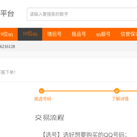
9位qq
情侣号
极品号
qq靓号
信誉保
10位qq
9位qq
情侣号
极品号
qq靓号
信誉保
6216128
10位qq
客服下单！
挑选号码
了解详情
【选号】选好想要购买的QQ号码；