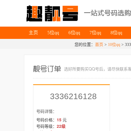
主页
5位qq
6位qq
7位qq
8位qq
主页
5位qq
6位qq
7位qq
8位qq
您的位置：
首页
>
10位qq
> 333
选好所要
购买QQ号
后，请尽快联系
3336216128
号码详情：
号码价格：
15
元
号码等级：
22级