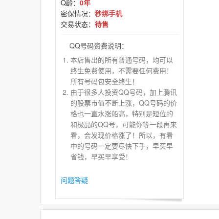
Q龄：
0年
密保情况：
秒绑手机
交易状态：
待售
QQ号码资费说明：
本店售出的所有普通号码，均可以
终生免费使用，不需要任何费用！
所有号码包安全终生！
由于很多人投资QQ号码，加上腾讯
的股票市值不断上涨，QQ号码的价
格也一直水涨船高，特别是短位的
和极品的QQ号，可能你等一段再来
看，会发现价格涨了！所以，有看
中的号码一定要尽快下手，早买早
省钱，早买早享受！
问题答疑