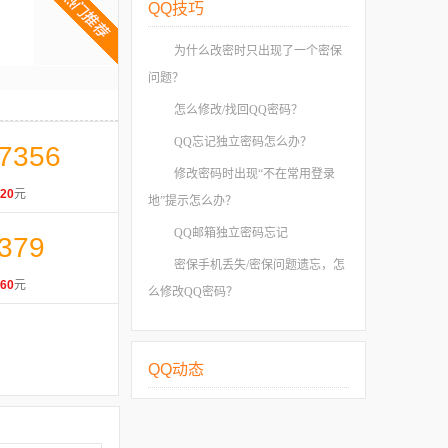
QQ技巧
为什么改密时只出现了一个密保
问题？
怎么修改/找回QQ密码？
QQ忘记独立密码怎么办？
7356
修改密码时出现“不在常用登录
20
元
地”提示怎么办？
QQ邮箱独立密码忘记
379
密保手机丢失/密保问题遗忘，怎
60
元
么修改QQ密码？
QQ动态