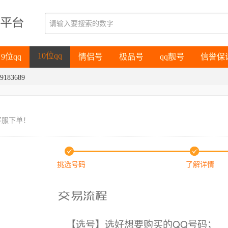
9位qq
情侣号
极品号
qq靓号
信誉保
10位qq
9位qq
情侣号
极品号
qq靓号
信誉保
9183689
10位qq
客服下单！
挑选号码
了解详情
【选号】选好想要购买的QQ号码；