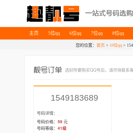
主页
5位qq
6位qq
7位qq
8位qq
主页
5位qq
6位qq
7位qq
8位qq
您的位置：
首页
>
10位qq
> 154
选好所要
购买QQ号
后，请尽快联系
1549183689
号码详情：
号码价格：
59
元
号码等级：
41级