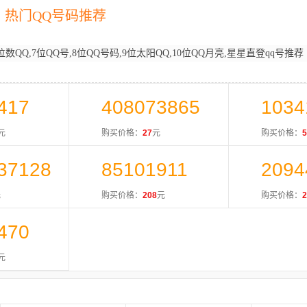
热门QQ号码推荐
位数QQ,7位QQ号,8位QQ号码,9位太阳QQ,10位QQ月亮,星星直登qq号推荐
417
408073865
1034
元
购买价格：
27
元
购买价格：
5
37128
85101911
2094
元
购买价格：
208
元
购买价格：
2
470
元