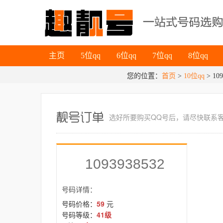
主页
5位qq
6位qq
7位qq
8位qq
主页
5位qq
6位qq
7位qq
8位qq
您的位置：
首页
>
10位qq
> 109
选好所要
购买QQ号
后，请尽快联系
1093938532
号码详情：
号码价格：
59
元
号码等级：
41级