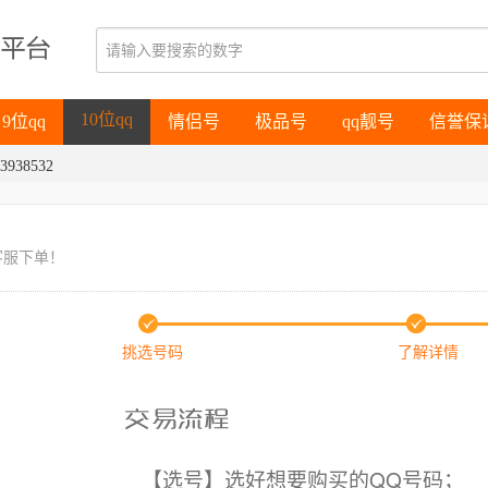
9位qq
情侣号
极品号
qq靓号
信誉保
10位qq
9位qq
情侣号
极品号
qq靓号
信誉保
3938532
10位qq
客服下单！
挑选号码
了解详情
【选号】选好想要购买的QQ号码；