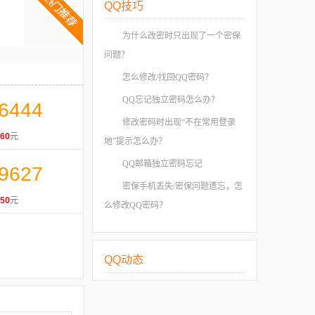
QQ技巧
为什么改密时只出现了一个密保
问题？
怎么修改/找回QQ密码？
QQ忘记独立密码怎么办？
6444
修改密码时出现“不在常用登录
60
元
地”提示怎么办？
QQ邮箱独立密码忘记
9627
密保手机丢失/密保问题遗忘，怎
50
元
么修改QQ密码？
QQ动态