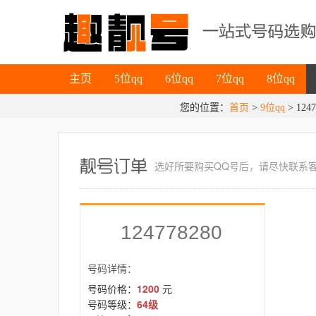
主页
5位qq
6位qq
7位qq
8位qq
主页
5位qq
6位qq
7位qq
8位qq
您的位置：
首页
>
9位qq
> 1247
选好所要
购买QQ号
后，请尽快联系
124778280
号码详情：
号码价格：
1200
元
号码等级：
64级