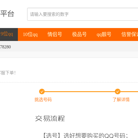
10位qq
情侣号
极品号
qq靓号
信誉保
9位qq
10位qq
情侣号
极品号
qq靓号
信誉保
78280
9位qq
客服下单！
挑选号码
了解详情
【选号】选好想要购买的QQ号码；