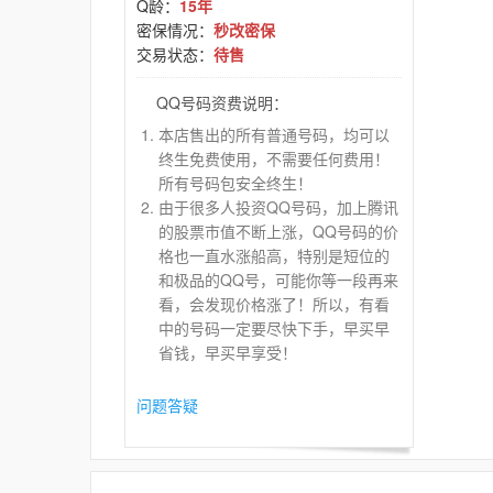
Q龄：
15年
密保情况：
秒改密保
交易状态：
待售
QQ号码资费说明：
本店售出的所有普通号码，均可以
终生免费使用，不需要任何费用！
所有号码包安全终生！
由于很多人投资QQ号码，加上腾讯
的股票市值不断上涨，QQ号码的价
格也一直水涨船高，特别是短位的
和极品的QQ号，可能你等一段再来
看，会发现价格涨了！所以，有看
中的号码一定要尽快下手，早买早
省钱，早买早享受！
问题答疑