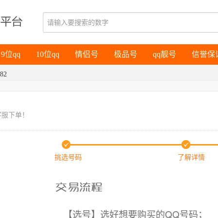
9位qq
10位qq
情侣号
极品号
qq靓号
信誉保
9位qq
10位qq
情侣号
极品号
qq靓号
信誉保
82
客服下单！
挑选号码
了解详情
【选号】选好想要购买的QQ号码；