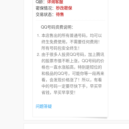
Q龄：
详询客服
密保情况：
秒改密保
交易状态：
待售
QQ号码资费说明：
本店售出的所有普通号码，均可以
终生免费使用，不需要任何费用！
所有号码包安全终生！
由于很多人投资QQ号码，加上腾讯
的股票市值不断上涨，QQ号码的价
格也一直水涨船高，特别是短位的
和极品的QQ号，可能你等一段再来
看，会发现价格涨了！所以，有看
中的号码一定要尽快下手，早买早
省钱，早买早享受！
问题答疑