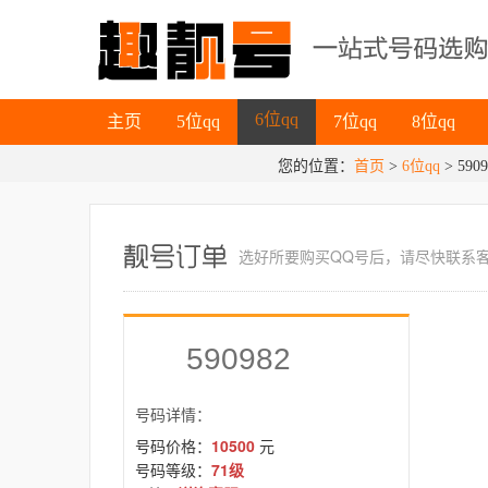
主页
5位qq
7位qq
8位qq
6位qq
主页
5位qq
7位qq
8位qq
6位qq
您的位置：
首页
>
6位qq
> 5909
选好所要
购买QQ号
后，请尽快联系
590982
号码详情：
号码价格：
10500
元
号码等级：
71级