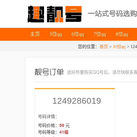
主页
5位qq
6位qq
7位qq
8位qq
主页
5位qq
6位qq
7位qq
8位qq
您的位置：
首页
>
10位qq
> 124
选好所要
购买QQ号
后，请尽快联系
1249286019
号码详情：
号码价格：
59
元
号码等级：
41级