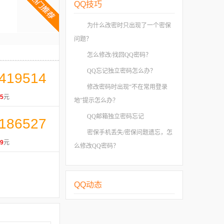
QQ技巧
为什么改密时只出现了一个密保
问题？
怎么修改/找回QQ密码？
QQ忘记独立密码怎么办？
419514
修改密码时出现“不在常用登录
5
元
地”提示怎么办？
QQ邮箱独立密码忘记
186527
密保手机丢失/密保问题遗忘，怎
9
元
么修改QQ密码？
QQ动态