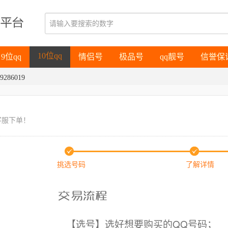
9位qq
情侣号
极品号
qq靓号
信誉保
10位qq
9位qq
情侣号
极品号
qq靓号
信誉保
9286019
10位qq
客服下单！
挑选号码
了解详情
【选号】选好想要购买的QQ号码；