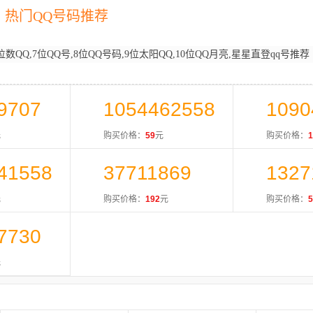
热门QQ号码推荐
位数QQ,7位QQ号,8位QQ号码,9位太阳QQ,10位QQ月亮,星星直登qq号推荐
9707
1054462558
1090
元
购买价格：
59
元
购买价格：
1
41558
37711869
1327
元
购买价格：
192
元
购买价格：
5
7730
元